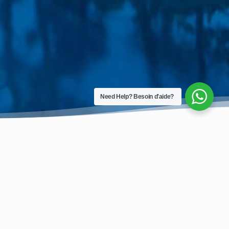
Need Help? Besoin d'aide?
 vous assurer une arrivée en douceur pour
us brefs délais. Nous nous réjouissons de