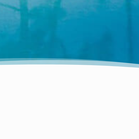
Notre équipe connaît intimement le Cap F
un séjour mémorable. Veuillez remplir le