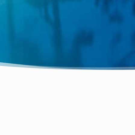
erret et est là pour vous aider à préparer vos vacances et
 formulaire ci-dessous et nous vous répondrons dans les pl
vous accueillir prochainement.