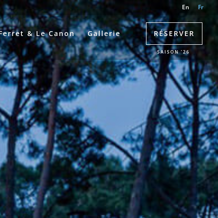
En
Fr
Ferret & Le Canon
Gallerie
RÉSERVER
SAISON ’26